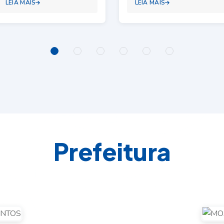
LEIA MAIS
LEIA MAIS
P
r
e
f
e
i
t
u
r
a