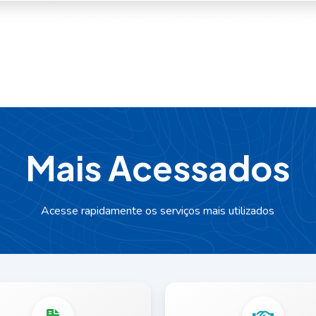
M
a
i
s
A
c
e
s
s
a
d
o
s
Acesse rapidamente os serviços mais utilizados