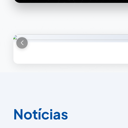
N
o
t
í
c
i
a
s