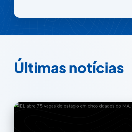
Ú
l
t
i
m
a
s
n
o
t
í
c
i
a
s