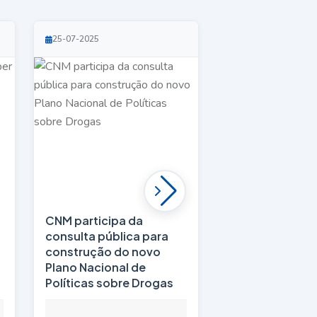
25-07-2025
25-07-2025
CNM participa da
Portos do Nord
a
consulta pública para
mantêm trajetó
construção do novo
crescimento e
Plano Nacional de
Políticas sobre Drogas