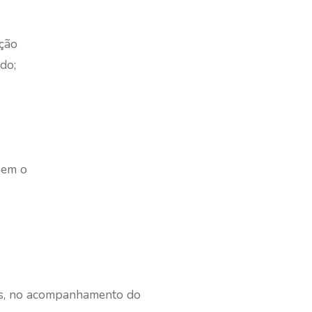
ação
do;
õem o
dos, no acompanhamento do